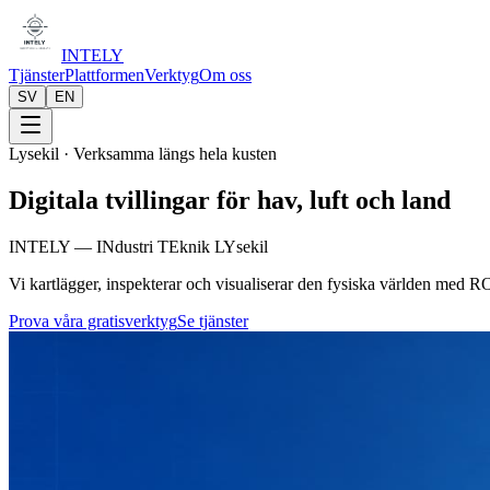
INTELY
Tjänster
Plattformen
Verktyg
Om oss
SV
EN
Lysekil · Verksamma längs hela kusten
Digitala tvillingar för
hav, luft och land
INTELY — INdustri TEknik LYsekil
Vi kartlägger, inspekterar och visualiserar den fysiska världen med 
Prova våra gratisverktyg
Se tjänster