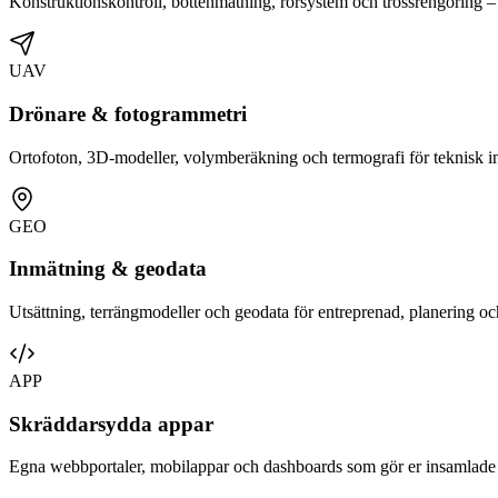
Konstruktionskontroll, bottenmätning, rörsystem och trossrengöring –
UAV
Drönare & fotogrammetri
Ortofoton, 3D-modeller, volymberäkning och termografi för teknisk i
GEO
Inmätning & geodata
Utsättning, terrängmodeller och geodata för entreprenad, planering 
APP
Skräddarsydda appar
Egna webbportaler, mobilappar och dashboards som gör er insamlade 