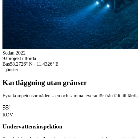
Sedan 2022
93
projekt utförda
Bas
58.2726° N · 11.4326° E
Tjänster
Kartläggning utan gränser
Fyra kompetensområden – en och samma leverantör från fält till färdig
ROV
Undervattensinspektion