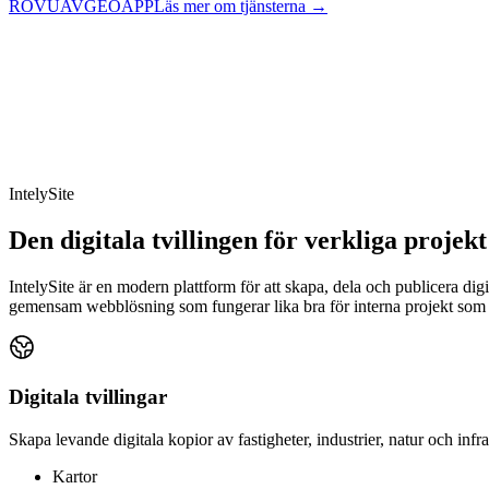
ROV
UAV
GEO
APP
Läs mer om tjänsterna →
IntelySite
Den digitala tvillingen för verkliga projekt
IntelySite är en modern plattform för att skapa, dela och publicera dig
gemensam webblösning som fungerar lika bra för interna projekt som 
Digitala tvillingar
Skapa levande digitala kopior av fastigheter, industrier, natur och infra
Kartor