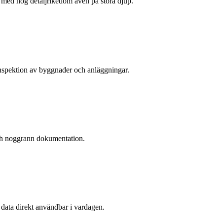
 med hög detaljrikedom även på stora djup.
nspektion av byggnader och anläggningar.
och noggrann dokumentation.
data direkt användbar i vardagen.